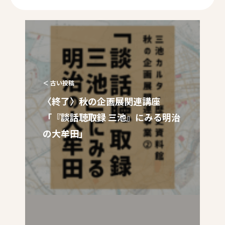
＜ 古い投稿
〈終了〉秋の企画展関連講座
「『談話聴取録 三池』にみる明治
の大牟田」