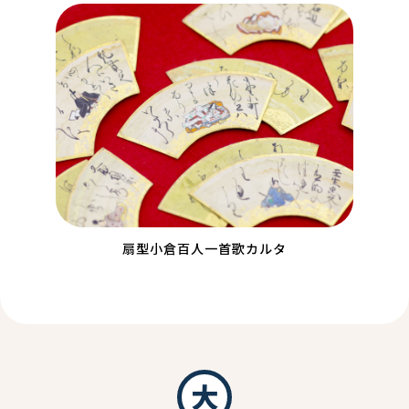
扇型小倉百人一首歌カルタ
大