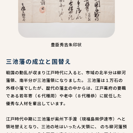
豊臣秀吉朱印状
三池藩の成立と国替え
戦国の動乱が収まり江戸時代に入ると、市域の北半分は柳河
藩領、南半分が三池藩領になりました。 三池藩は１万石の
外様小藩でしたが、歴代の藩主の中からは、江戸幕府の要職
である若年寄（６代種周）や老中（８代種恭）に就任した
優秀な人材を輩出しています。
江戸時代中期に三池藩が奥州下手渡（現福島県伊達市）へと
領地替えとなり、三池の地はいったん天領に、 のち柳河藩預