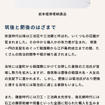
岩本経塚埋納遺品
筑後と肥後のはざまで
奈良時代以降は三池荘や三池郷と呼ばれ、いくつもの荘園が
営まれました。その中から幾人かの有力者が生まれ、 筑後
一円の支配をめぐって戦国期から江戸幕府成立までの間、た
くさんの政治的闘争や戦が繰り返されました。
当地には室町から戦国期にかけて台頭した豪族の三池氏が登
場し勢力を拡大しますが、南筑後は豊後の戦国大名・大友氏
の支配下に置かれます。 しかし、肥後には菊池氏がおり肥後
と接する当地には菊池氏に通じる豪族もいました。
また、鎌倉時代には刀工・三池典太光世を、南北朝時代には
石工の藤原助継や周養といった全国に知られた職人を生みま